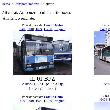
Acasa
->
Transport Slobozia
-> Cautare
Autobuze lotul 1 in Slobozia.
Ati cautat:
6
Am gasit
rezultate.
Poza donata de:
Catalin Ghita
Poza 
[
640
] [
800
] [
1024
] [
1280
] [
original
]
[
640
] [
8
IL 01 BPZ
Autobuz
DAC
pe linia
Dp
Aut
19 februarie 2005
Poza 
Poza donata de:
Catalin Ghita
[
640
] [
8
[
640
] [
800
] [
1024
] [
1280
] [
original
]