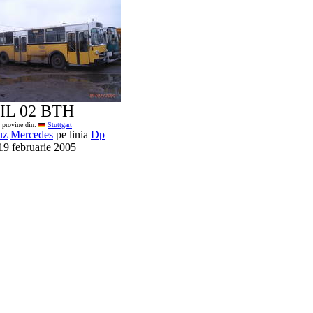
IL 02 BTH
provine din:
Stuttgart
uz
Mercedes
pe linia
Dp
19 februarie 2005