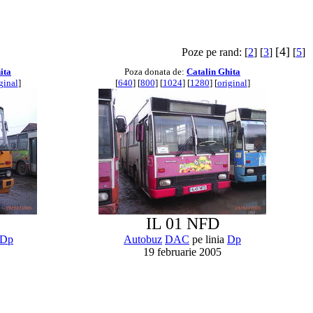
[4]
Poze pe rand: [
2
] [
3
]
[
5
]
ita
Poza donata de:
Catalin Ghita
ginal
]
[
640
] [
800
] [
1024
] [
1280
] [
original
]
IL 01 NFD
Dp
Autobuz
DAC
pe linia
Dp
19 februarie 2005