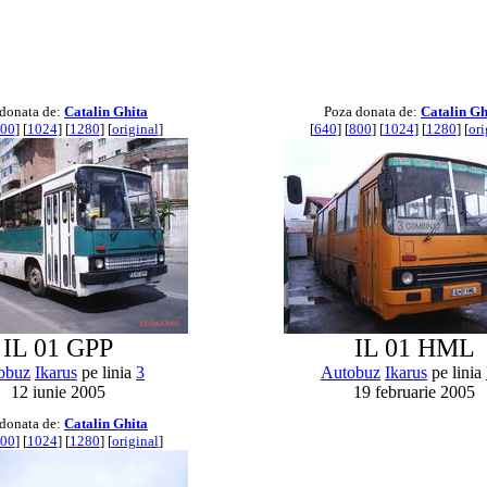
donata de:
Catalin Ghita
Poza donata de:
Catalin Gh
00
] [
1024
] [
1280
] [
original
]
[
640
] [
800
] [
1024
] [
1280
] [
ori
IL 01 GPP
IL 01 HML
obuz
Ikarus
pe linia
3
Autobuz
Ikarus
pe linia
12 iunie 2005
19 februarie 2005
donata de:
Catalin Ghita
00
] [
1024
] [
1280
] [
original
]