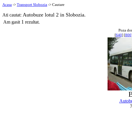
Acasa
->
Transport Slobozia
-> Cautare
Autobuze lotul 2 in Slobozia.
Ati cautat:
1
Am gasit
rezultat.
Poza do
[
640
] [
800
Autob
7