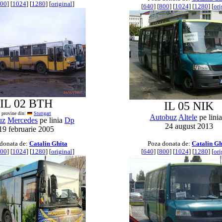
00
] [
1024
] [
1280
] [
original
]
[
640
] [
800
] [
1024
] [
1280
] [
ori
IL 02 BTH
IL 05 NIK
provine din:
Stuttgart
Autobuz
Altele
pe lini
uz
Mercedes
pe linia
Dp
24 august 2013
19 februarie 2005
donata de:
Catalin Ghita
Poza donata de:
Catalin Gh
00
] [
1024
] [
1280
] [
original
]
[
640
] [
800
] [
1024
] [
1280
] [
ori