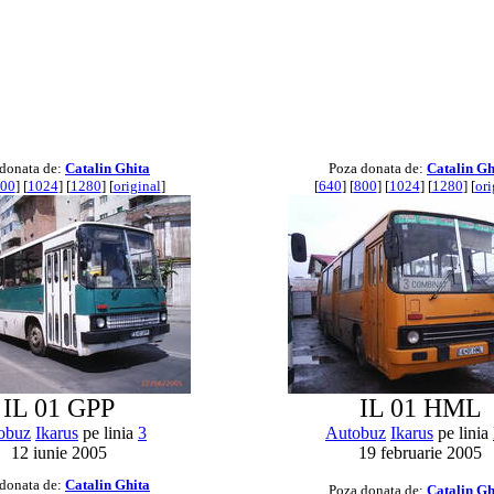
donata de:
Catalin Ghita
Poza donata de:
Catalin Gh
00
] [
1024
] [
1280
] [
original
]
[
640
] [
800
] [
1024
] [
1280
] [
ori
IL 01 GPP
IL 01 HML
obuz
Ikarus
pe linia
3
Autobuz
Ikarus
pe linia
12 iunie 2005
19 februarie 2005
donata de:
Catalin Ghita
Poza donata de:
Catalin Gh