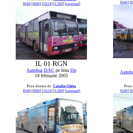
[
640
] [
8
[
640
] [
800
] [
1024
] [
1280
] [
original
]
IL 01 RGN
Autobuz
DAC
pe linia
Dp
Autob
19 februarie 2005
Poza donata de:
Catalin Ghita
Poza 
[
640
] [
800
] [
1024
] [
1280
] [
original
]
[
640
] [
8