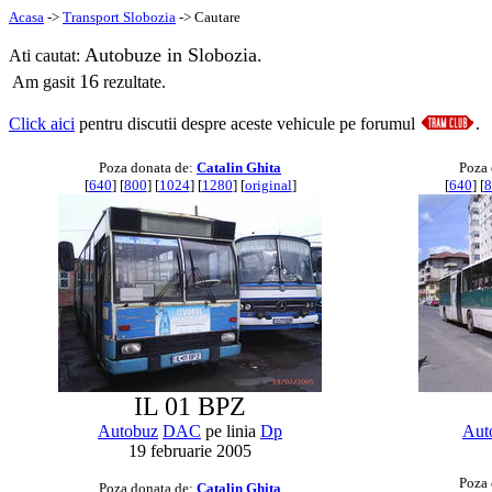
Acasa
->
Transport Slobozia
-> Cautare
Autobuze in Slobozia.
Ati cautat:
16
Am gasit
rezultate.
Click aici
pentru discutii despre aceste vehicule pe forumul
.
Poza donata de:
Catalin Ghita
Poza 
[
640
] [
800
] [
1024
] [
1280
] [
original
]
[
640
] [
8
IL 01 BPZ
Autobuz
DAC
pe linia
Dp
Aut
19 februarie 2005
Poza 
Poza donata de:
Catalin Ghita