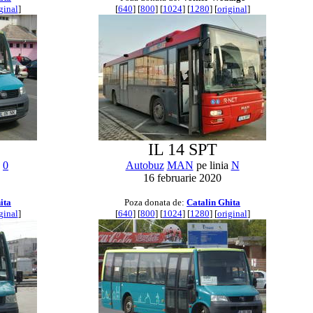
ginal
]
[
640
] [
800
] [
1024
] [
1280
] [
original
]
IL 14 SPT
a
0
Autobuz
MAN
pe linia
N
16 februarie 2020
ita
Poza donata de:
Catalin Ghita
ginal
]
[
640
] [
800
] [
1024
] [
1280
] [
original
]