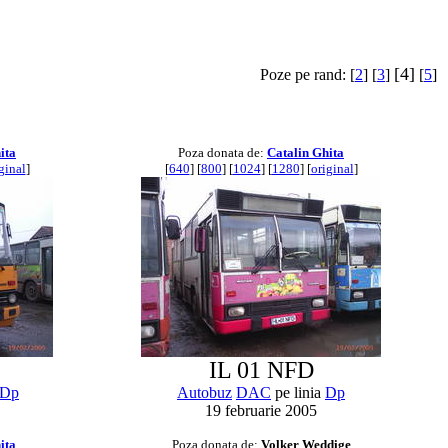
[4]
Poze pe rand: [
2
] [
3
]
[
5
]
ita
Poza donata de:
Catalin Ghita
ginal
]
[
640
] [
800
] [
1024
] [
1280
] [
original
]
IL 01 NFD
Dp
Autobuz
DAC
pe linia
Dp
19 februarie 2005
ita
Poza donata de:
Volker Weddige