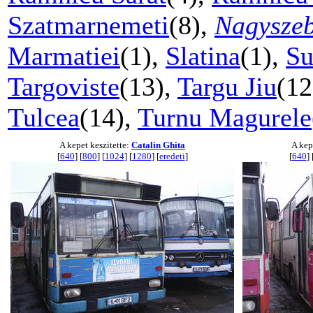
Szatmarnemeti
(8),
Nagysze
Marmatiei
(1),
Slatina
(1),
Su
Targoviste
(13),
Targu Jiu
(12
Tulcea
(14),
Turnu Magurele
A kepet keszitette:
Catalin Ghita
A kep
[
640
] [
800
] [
1024
] [
1280
] [
eredeti
]
[
640
] 