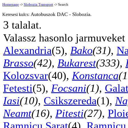
Homepage
->
Slobozia Transport
-> Search
Autobuszok DAC - Slobozia.
Keresesi kulcs:
3
talalat.
Valassz hasonlo jarmuveket
Alexandria
(5),
Bako
(31)
,
Na
Brasso
(42)
,
Bukarest
(333)
,
Kolozsvar
(40),
Konstanca
(1
Fetesti
(5),
Focsani
(1)
,
Galat
Iasi
(10)
,
Csikszereda
(1),
Na
Neamt
(16)
,
Pitesti
(27)
,
Ploi
Ramnicu Sarat
(4),
Ramnicu 