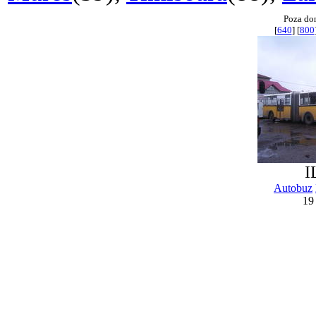
Poza do
[
640
] [
800
I
Autobuz
19