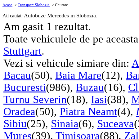
Acasa
->
Transport Slobozia
-> Cautare
Autobuze Mercedes in Slobozia.
Ati cautat:
1
Am gasit
rezultat.
Toate vehiculele de pe aceast
Stuttgart
.
Vezi si vehicule simiare din:
A
Bacau
(50),
Baia Mare
(12),
Ba
Bucuresti
(986),
Buzau
(16),
Cl
Turnu Severin
(18),
Iasi
(38),
M
Oradea
(50),
Piatra Neamt
(4),
Sibiu
(25),
Sinaia
(6),
Suceava
(
Mures
(39),
Timisoara
(88),
Za