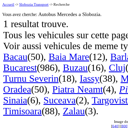
Accueil
->
Slobozia Transport
-> Recherche
Autobus Mercedes a Slobozia.
Vous avez cherche:
1
resultat trouve.
Tous les vehicules sur cette pag
Voir aussi vehicules de meme t
Bacau
(50),
Baia Mare
(12),
Barl
Bucarest
(986),
Buzau
(16),
Cluj
Turnu Severin
(18),
Iassy
(38),
M
Oradea
(50),
Piatra Neamt
(4),
Pi
Sinaia
(6),
Suceava
(2),
Targovist
Timisoara
(88),
Zalau
(3).
Image do
[
640
] [
800