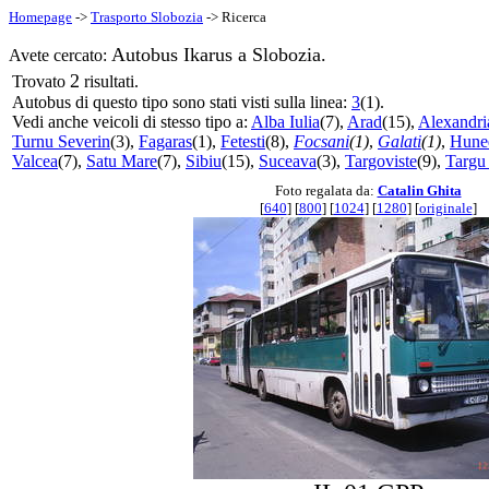
Homepage
->
Trasporto Slobozia
-> Ricerca
Autobus Ikarus a Slobozia.
Avete cercato:
2
Trovato
risultati.
Autobus di questo tipo sono stati visti sulla linea:
3
(1).
Vedi anche veicoli di stesso tipo a:
Alba Iulia
(7),
Arad
(15),
Alexandri
Turnu Severin
(3),
Fagaras
(1),
Fetesti
(8),
Focsani
(1)
,
Galati
(1)
,
Hune
Valcea
(7),
Satu Mare
(7),
Sibiu
(15),
Suceava
(3),
Targoviste
(9),
Targu
Foto regalata da:
Catalin Ghita
[
640
] [
800
] [
1024
] [
1280
] [
originale
]