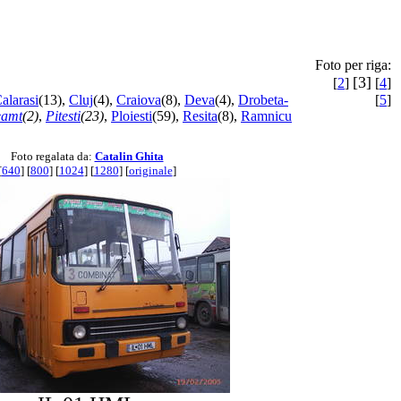
Foto per riga:
[3]
[
2
]
[
4
]
alarasi
(13),
Cluj
(4),
Craiova
(8),
Deva
(4),
Drobeta-
[
5
]
eamt
(2)
,
Pitesti
(23)
,
Ploiesti
(59),
Resita
(8),
Ramnicu
Foto regalata da:
Catalin Ghita
[
640
] [
800
] [
1024
] [
1280
] [
originale
]