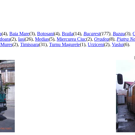
a
(4),
Baia Mare
(3),
Botosani
(4),
Braila
(14),
Bucarest
(177)
,
Buzau
(3)
,
C
doara
(2),
Iasi
(26),
Medias
(5),
Miercurea Ciuc
(2),
Oradea
(8)
,
Piatra N
 Mures
(2),
Timisoara
(31),
Turnu Magurele
(1),
Urziceni
(2),
Vaslui
(6).