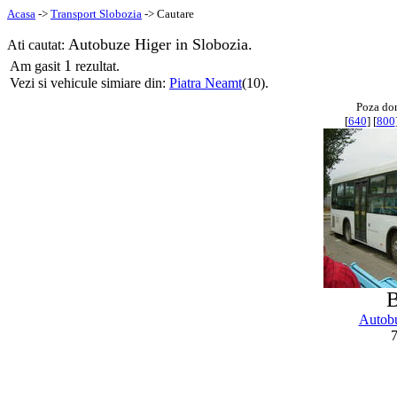
Acasa
->
Transport Slobozia
-> Cautare
Autobuze Higer in Slobozia.
Ati cautat:
1
Am gasit
rezultat.
Vezi si vehicule simiare din:
Piatra Neamt
(10).
Poza do
[
640
] [
800
Autob
7