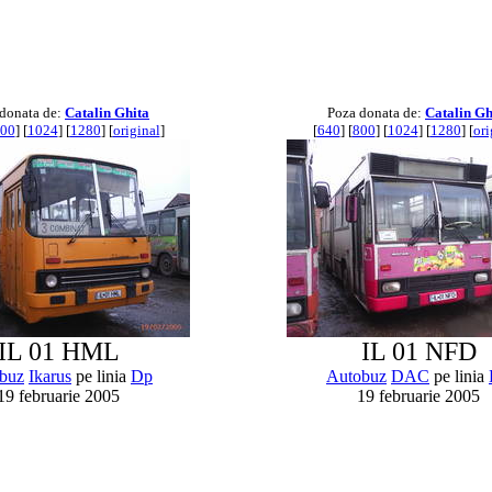
donata de:
Catalin Ghita
Poza donata de:
Catalin Gh
00
] [
1024
] [
1280
] [
original
]
[
640
] [
800
] [
1024
] [
1280
] [
ori
IL 01 HML
IL 01 NFD
buz
Ikarus
pe linia
Dp
Autobuz
DAC
pe linia
19 februarie 2005
19 februarie 2005