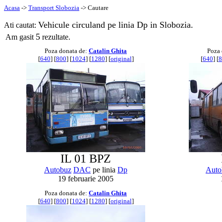
Acasa
->
Transport Slobozia
-> Cautare
Vehicule circuland pe linia Dp in Slobozia.
Ati cautat:
5
Am gasit
rezultate.
Poza donata de:
Catalin Ghita
Poza 
[
640
] [
800
] [
1024
] [
1280
] [
original
]
[
640
] [
8
IL 01 BPZ
Autobuz
DAC
pe linia
Dp
Auto
19 februarie 2005
Poza donata de:
Catalin Ghita
[
640
] [
800
] [
1024
] [
1280
] [
original
]