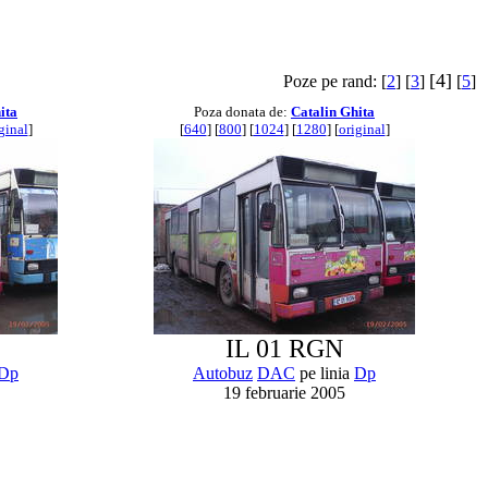
[4]
Poze pe rand: [
2
] [
3
]
[
5
]
ita
Poza donata de:
Catalin Ghita
ginal
]
[
640
] [
800
] [
1024
] [
1280
] [
original
]
IL 01 RGN
Dp
Autobuz
DAC
pe linia
Dp
19 februarie 2005